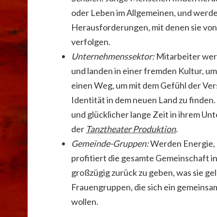
oder Leben im Allgemeinen, und werden
Herausforderungen, mit denen sie von
verfolgen.
Unternehmenssektor
:
Mitarbeiter wer
und landen in einer fremden Kultur, um
einen Weg, um mit dem Gefühl der Ver
Identität in dem neuen Land zu finden.
und glücklicher lange Zeit in ihrem U
der
Tanz
theater P
roduktion
.
Gemeinde
-Gruppen:
Werden Energie, K
profitiert die gesamte Gemeinschaft i
großzügig zurück zu geben, was sie ge
Frauengruppen, die sich ein gemeinsam
wollen.