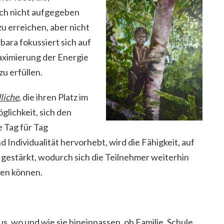
och nicht aufgegeben
zu erreichen, aber nicht
bara fokussiert sich auf
Maximierung der Energie
u erfüllen.
liche
, die ihren Platz im
glichkeit, sich den
e Tag für Tag
 Individualität hervorhebt, wird die Fähigkeit, auf
 gestärkt, wodurch sich die Teilnehmer weiterhin
ren können.
 wo und wie sie hineinpassen, ob Familie, Schule