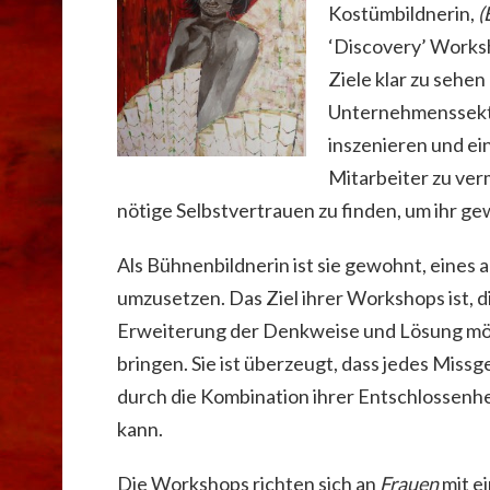
Kostümbildnerin,
(
‘Discovery’ Worksh
Ziele klar zu sehen
Unternehmenssekto
inszenieren und ei
Mitarbeiter zu ver
nötige Selbstvertrauen zu finden, um ihr ge
Als Bühnenbildnerin ist sie gewohnt, eines 
umzusetzen. Das Ziel ihrer Workshops ist, 
Erweiterung der Denkweise und Lösung mög
bringen. Sie ist überzeugt, dass jedes Missg
durch die Kombination ihrer Entschlossenh
kann.
Die Workshops richten sich an
Frauen
mit ei