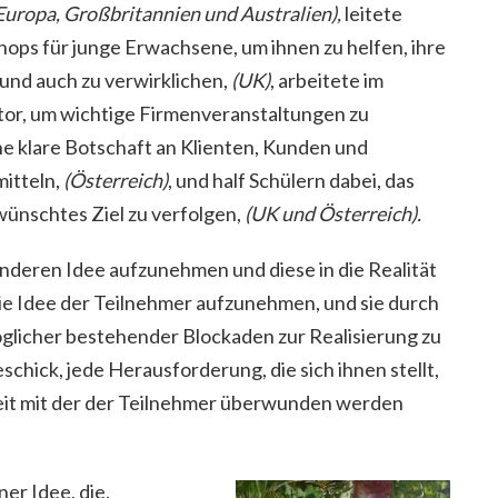
Europa, Gro
ß
britannien und Australien)
,
leitete
ops für junge Erwachsene, um ihnen zu helfen, ihre
 und auch zu verwirklichen,
(UK)
, arbeitete im
r, um wichtige Firmenveranstaltungen zu
ne klare Botschaft an Klienten, Kunden und
mitteln,
(
Ö
sterreich)
, und half Schülern dabei, das
wünschtes Ziel zu verfolgen,
(UK und
Ö
sterreich).
anderen Idee aufzunehmen und diese in die Realität
die Idee der Teilnehmer aufzunehmen, und sie durch
licher bestehender Blockaden zur Realisierung zu
eschick, jede Herausforderung, die sich ihnen stellt,
eit mit der der Teilnehmer überwunden werden
ner Idee, die,